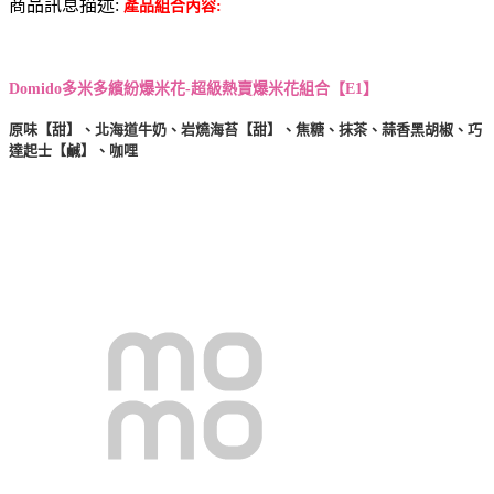
商品訊息描述:
產品組合內容:
Domido多米多繽紛爆米花-超級熱賣爆米花組合【E1】
原味【甜】、北海道牛奶、岩燒海苔【甜】、焦糖、抹茶、蒜香黑胡椒、巧
達起士【鹹】、咖哩