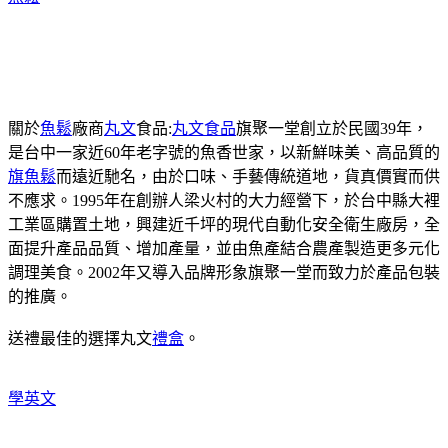
關於
魚鬆
廠商
丸文
食品:
丸文食品
旗聚一堂創立於民國39年，
是台中一家近60年老字號的魚香世家，以新鮮味美、高品質的
旗魚鬆
而遠近馳名，由於口味、手藝傳統道地，貨真價實而供
不應求。1995年在創辦人梁火村的大力經營下，於台中縣大裡
工業區購置土地，興建近千坪的現代自動化安全衛生廠房，全
面提升產品品質、增加產量，並由魚產結合農產製造更多元化
調理美食。2002年又導入品牌形象旗聚一堂而致力於產品包裝
的推廣。
送禮最佳的選擇丸文
禮盒
。
學英文