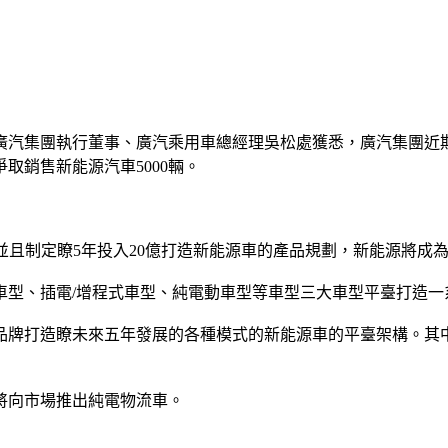
從廣汽集團執行董事、廣汽乘用車總經理吳松處獲悉，廣汽集團
爭取銷售新能源汽車5000輛。
，並且制定瞭5年投入20億打造新能源車的產品規劃，新能源將成
型、插電/增程式車型、純電動車型等車型三大車型平臺打造一
品牌打造瞭未來五年發展的各種模式的新能源車的平臺架構。其中
將向市場推出純電物流車。